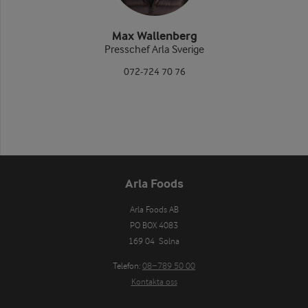
Max Wallenberg
Presschef Arla Sverige
072-724 70 76
Arla Foods
Arla Foods AB

PO BOX 4083

169 04  Solna
Telefon:
08−789 50 00
Kontakta oss