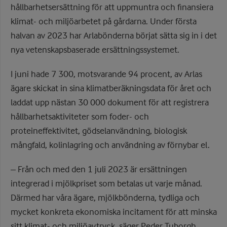
hållbarhetsersättning för att uppmuntra och finansiera
klimat- och miljöarbetet på gårdarna. Under första
halvan av 2023 har Arlabönderna börjat sätta sig in i det
nya vetenskapsbaserade ersättningssystemet.
I juni hade 7 300, motsvarande 94 procent, av Arlas
ägare skickat in sina klimatberäkningsdata för året och
laddat upp nästan 30 000 dokument för att registrera
hållbarhetsaktiviteter som foder- och
proteineffektivitet, gödselanvändning, biologisk
mångfald, kolinlagring och användning av förnybar el.
– Från och med den 1 juli 2023 är ersättningen
integrerad i mjölkpriset som betalas ut varje månad.
Därmed har våra ägare, mjölkbönderna, tydliga och
mycket konkreta ekonomiska incitament för att minska
sitt klimat- och miljöavtryck, säger Peder Tuborgh.