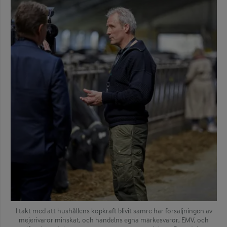
I takt med att hushållens köpkraft blivit sämre har försäljningen av
mejerivaror minskat, och handelns egna märkesvaror, EMV, och