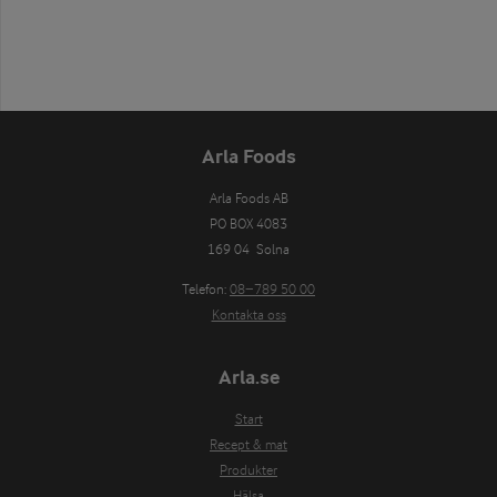
Arla Foods
Arla Foods AB

PO BOX 4083

169 04  Solna
Telefon:
08−789 50 00
Kontakta oss
Arla.se
Start
Recept & mat
Produkter
Hälsa