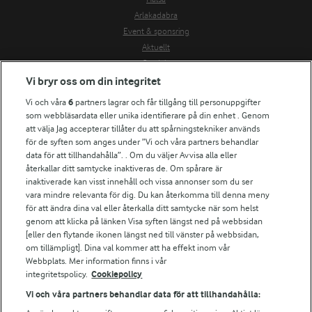
Arlakadabra
Event & sponsring
Aktuellt
Om Arla
Vi bryr oss om din integritet
Nyheter & press
Jobb & karriär
Vi och våra
6
partners lagrar och får tillgång till personuppgifter
Kontakta oss
som webbläsardata eller unika identifierare på din enhet . Genom
att välja Jag accepterar tillåter du att spårningstekniker används
Arla in other countries
för de syften som anges under ”Vi och våra partners behandlar
data för att tillhandahålla”. . Om du väljer Avvisa alla eller
Fler Arlasajter
återkallar ditt samtycke inaktiveras de. Om spårare är
inaktiverade kan visst innehåll och vissa annonser som du ser
För ägare
vara mindre relevanta för dig. Du kan återkomma till denna meny
för att ändra dina val eller återkalla ditt samtycke när som helst
Arlas kundportal
genom att klicka på länken Visa syften längst ned på webbsidan
Arla.com
[eller den flytande ikonen längst ned till vänster på webbsidan,
Falbygdens Ost
om tillämpligt]. Dina val kommer att ha effekt inom vår
Arla webbshop
Webbplats. Mer information finns i vår
Bildbank
integritetspolicy.
Cookiepolicy
Vi och våra partners behandlar data för att tillhandahålla: