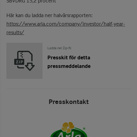
SBVDRG 15,2 procent
Här kan du ladda ner halvårsrapporten:
https://www.arla.com/company/investor/half-year-
results/
Ladda ner Zip-fil
Presskit för detta
pressmeddelande
Presskontakt