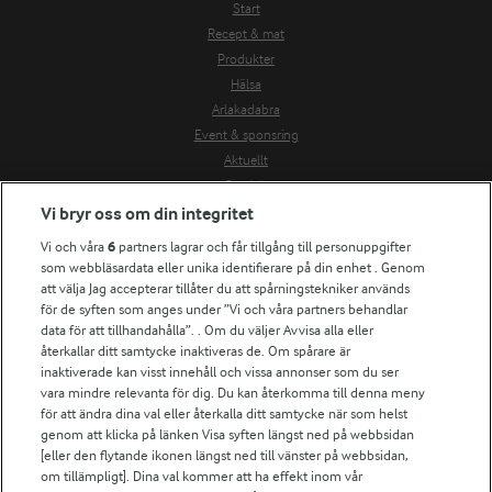
Start
Recept & mat
Produkter
Hälsa
Arlakadabra
Event & sponsring
Aktuellt
Om Arla
Vi bryr oss om din integritet
Nyheter & press
Jobb & karriär
Vi och våra
6
partners lagrar och får tillgång till personuppgifter
Kontakta oss
som webbläsardata eller unika identifierare på din enhet . Genom
att välja Jag accepterar tillåter du att spårningstekniker används
Arla in other countries
för de syften som anges under ”Vi och våra partners behandlar
data för att tillhandahålla”. . Om du väljer Avvisa alla eller
Fler Arlasajter
återkallar ditt samtycke inaktiveras de. Om spårare är
inaktiverade kan visst innehåll och vissa annonser som du ser
För ägare
vara mindre relevanta för dig. Du kan återkomma till denna meny
för att ändra dina val eller återkalla ditt samtycke när som helst
Arlas kundportal
genom att klicka på länken Visa syften längst ned på webbsidan
Arla.com
[eller den flytande ikonen längst ned till vänster på webbsidan,
Falbygdens Ost
om tillämpligt]. Dina val kommer att ha effekt inom vår
Arla webbshop