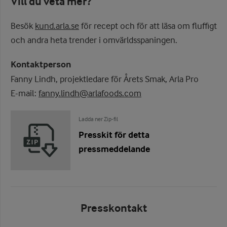
Vill du veta mer?
Besök
kund.arla.se
för recept och för att läsa om fluffigt
och andra heta trender i omvärldsspaningen.
Kontaktperson
Fanny Lindh, projektledare för Årets Smak, Arla Pro
E-mail:
fanny.lindh@arlafoods.com
Ladda ner Zip-fil
Presskit för detta
pressmeddelande
Presskontakt