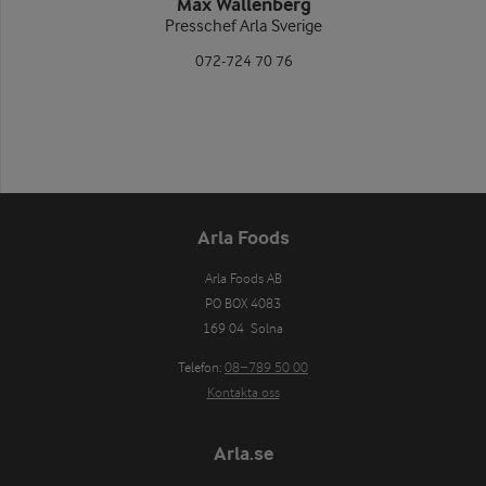
Max Wallenberg
Presschef Arla Sverige
072-724 70 76
Arla Foods
Arla Foods AB

PO BOX 4083

169 04  Solna
Telefon:
08−789 50 00
Kontakta oss
Arla.se