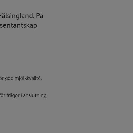
Hälsingland. På
resentantskap
r god mjölkkvalité.
ör frågor i anslutning