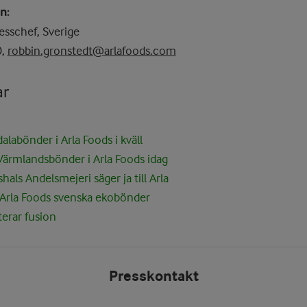
n:
esschef, Sverige
0,
robbin.gronstedt@arlafoods.com
ar
alabönder i Arla Foods i kväll
Värmlandsbönder i Arla Foods idag
als Andelsmejeri säger ja till Arla
ll Arla Foods svenska ekobönder
terar fusion
Presskontakt