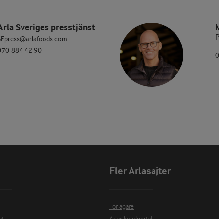
Arla Sveriges presstjänst
P
SEpress@arlafoods.com
070-884 42 90
0
Fler Arlasajter
För ägare
at
Arlas kundportal