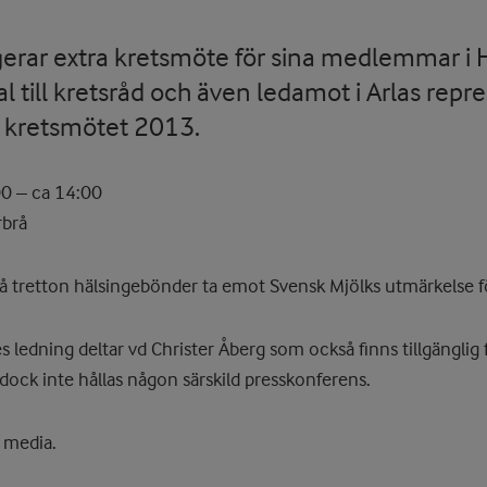
gerar extra kretsmöte för sina medlemmar i 
al till kretsråd och även ledamot i Arlas rep
d kretsmötet 2013.
00 – ca 14:00
rbrå
tretton hälsingebönder ta emot Svensk Mjölks utmärkelse fö
s ledning deltar vd Christer Åberg som också finns tillgänglig f
dock inte hållas någon särskild presskonferens.
 media.