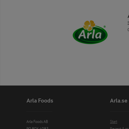
Arla Foods
Arla.se
Arla Foods AB

Start
PO BOX 4083

Recept & m