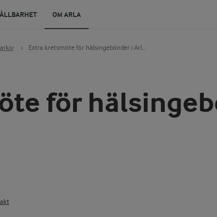
ÅLLBARHET
OM ARLA
arkiv
›
Extra kretsmöte för hälsingebönder i Arl...
öte för hälsingeb
akt