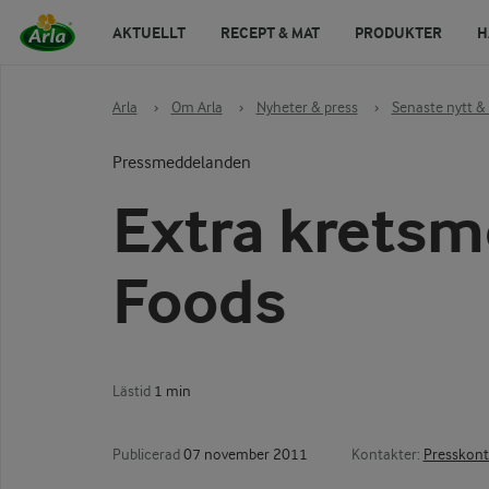
AKTUELLT
RECEPT & MAT
PRODUKTER
H
Arla
›
Om Arla
›
Nyheter & press
›
Senaste nytt & 
Pressmeddelanden
Extra kretsm
Foods
Lästid
1 min
Publicerad
07 november 2011
Kontakter:
Presskont