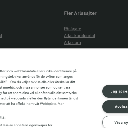
Fler Arlasajter
För ägare
at
Arlas kundportal
Arla.com
Falbygdens Ost
Arla webbshop
nsring
Bildbank
ifter som webbläsardata eller unika identifierare på
pårningstekniker används för de syften som anges
la”. . Om du väljer Avvisa alla eller återkallar ditt
ress
st innehåll och vissa annonser som du ser vara
är
Jag acce
ör att ändra dina val eller återkalla ditt samtycke
s
 ned på webbsidan [eller den flytande ikonen längst
mmer att ha effekt inom vår Webbplats. Mer
Avvisa
r countries
lla:
Visa s
vt läsa av enhetens egenskaper för