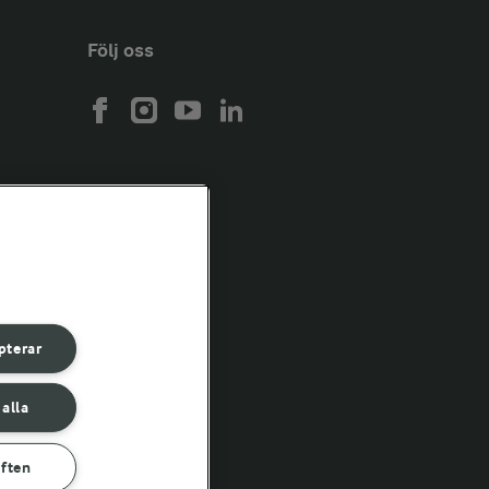
Följ oss
pterar
 alla
yften