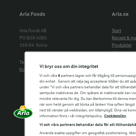
Arla Foods
Arla.se
Arla Foods AB

Start
PO BOX 4083

Recept & m
169 04  Solna
Produkter
Hälsa
Arlakadabra
Telefon:
08−789 50 00
Vi bryr oss om din integritet
Event & spo
Kontakta oss
Aktuellt
Vi och våra
6
partners lagrar och får tillgång till personuppg
din enhet . Genom att välja Jag accepterar tillåter du att s
Om Arla
under ”Vi och våra partners behandlar data för att tillhandahål
Nyheter & p
samtycke inaktiveras de. Om spårare är inaktiverade kan vis
Jobb & karri
mindre relevanta för dig. Du kan återkomma till denna meny f
Kontakta os
när som helst genom att klicka på länken Visa syften längst
ned till vänster på webbsidan, om tillämpligt]. Dina val ko
information finns i vår integritetspolicy.
Cookiepolicy
Arla in othe
Vi och våra partners behandlar data för att tillhandahå
Använda exakta uppgifter om geografisk positionering. Akti