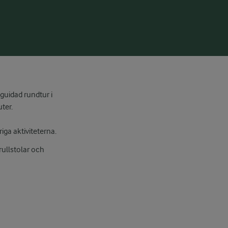
guidad rundtur i
ter.
iga aktiviteterna.
 rullstolar och