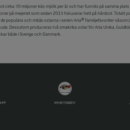
t cirka 70 miljoner kilo mjölk per år och har funnits på samma plats
soner på mejeriet som sedan 2015 fokuserar helt på hårdost. Totalt ys
s de populära och milda ostarna i serien Arla® Familjefavoriter såsom
da. Dessutom produceras två smakrika ostar för Arla Unika, Guldkl
ckar både i Sverige och Danmark.
TAPP
NYHETSBREV