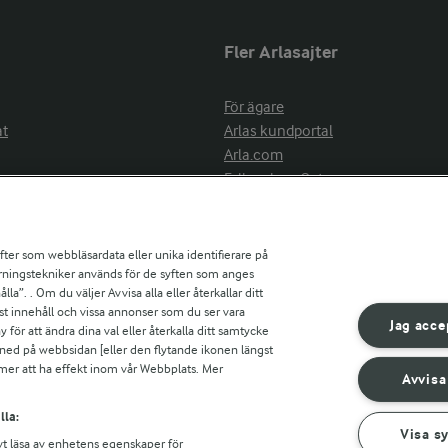
Fler Arlasajter
För ägare
at
Arlas kundportal
Arla.com
Falbygdens Ost
Arla webbshop
nsring
Bildbank
ifter som webbläsardata eller unika identifierare på
pårningstekniker används för de syften som anges
la”. . Om du väljer Avvisa alla eller återkallar ditt
ress
st innehåll och vissa annonser som du ser vara
är
Jag acce
ör att ändra dina val eller återkalla ditt samtycke
s
 ned på webbsidan [eller den flytande ikonen längst
mmer att ha effekt inom vår Webbplats. Mer
Avvisa
r countries
lla:
Visa s
vt läsa av enhetens egenskaper för