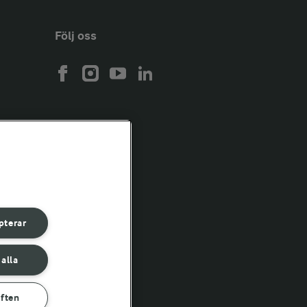
Följ oss
pterar
 alla
yften