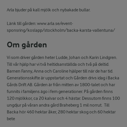
Arla bjuder på kall mjölk och nybakade bullar.
Länk till gården: www.arla.se/event-
sponsring/koslapp/stockholm/backa-karsta-vallentuna/
Om gården
Vi som driver gården heter Ludde, Johan och Karin Lindgren.
Till vår hjälp har vi två heltidsanställda och två på deltid.
Barnen Fanny, Anna och Caroline hjälper till när de har tid.
Generationsskifte är uppstartat och Gården drivs idag i Backa
Gårds Drift AB. Gården är från mitten av 1800-talet och har
funnits i familjens ägo i fem generationer. På gården finns
120 mjölkkor, ca 20 kalvar och 4 hästar. Dessutom finns 100
ungdjur på våran andra gård Braheberg 1 mil norrut. Till
Backa hör 460 hektar åker, 280 hektar skog och 60 hektar
bete