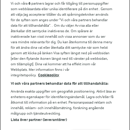
Vi och våra
6
partners lagrar och får tillgång till personuppgifter
För ägare
som webbläsardata eller unika identifierare på din enhet . Genom
att välja Jag accepterar tillåter du att spårningstekniker används
Arlas kundportal
för de syften som anges under ”Vi och våra partners behandlar
Arla.com
data för att tillhandahålla”. . Om du väljer Avvisa alla eller
Falbygdens Ost
återkallar ditt samtycke inaktiveras de. Om spårare är
Arla webbshop
inaktiverade kan visst innehåll och vissa annonser som du ser
vara mindre relevanta för dig. Du kan återkomma till denna meny
Bildbank
för att ändra dina val eller återkalla ditt samtycke när som helst
genom att klicka på länken Visa syften längst ned på webbsidan
[eller den flytande ikonen längst ned till vänster på webbsidan,
om tillämpligt]. Dina val kommer att ha effekt inom vår
Följ oss
Webbplats. Mer information finns i vår
integritetspolicy.
Cookiepolicy
Vi och våra partners behandlar data för att tillhandahålla:
Använda exakta uppgifter om geografisk positionering. Aktivt läsa av
enhetens egenskaper för identifieringsändamål. Lagra och/eller få
åtkomst till information på en enhet. Personanpassad reklam och
innehåll, reklam- och innehållsmätning, forskning angående
målgrupp och tjänsteutveckling.
Lista över partner (leverantörer)
© 2026 Arla Foods
Ändra cookie-inställningar