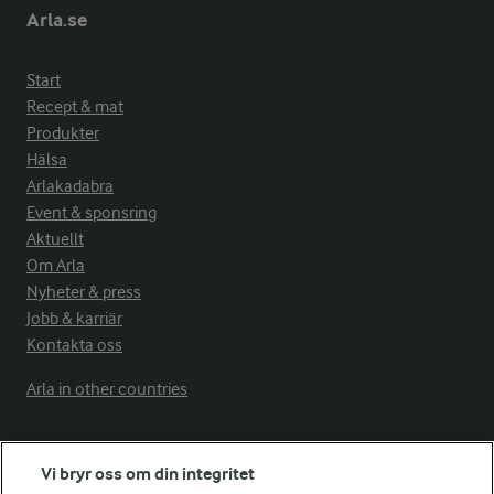
Arla.se
Start
Recept & mat
Produkter
Hälsa
Arlakadabra
Event & sponsring
Aktuellt
Om Arla
Nyheter & press
Jobb & karriär
Kontakta oss
Arla in other countries
Fler Arlasajter
Vi bryr oss om din integritet