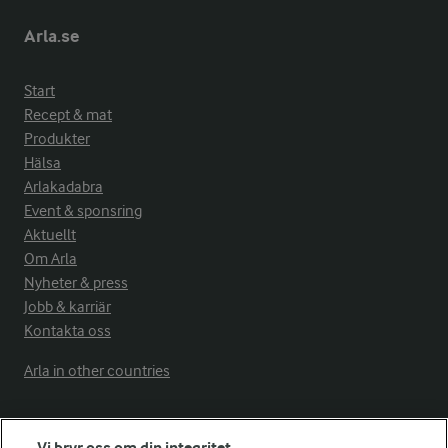
Arla.se
Start
Recept & mat
Produkter
Hälsa
Arlakadabra
Event & sponsring
Aktuellt
Om Arla
Nyheter & press
Jobb & karriär
Kontakta oss
Arla in other countries
Fler Arlasajter
Vi bryr oss om din integritet