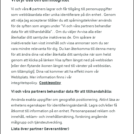
Vi och våra
6
partners lagrar och får tillgång till personuppgifter
För ägare
som webbläsardata eller unika identifierare på din enhet . Genom
att välja Jag accepterar tillåter du att spårningstekniker används
Arlas kundportal
för de syften som anges under ”Vi och våra partners behandlar
Arla.com
data för att tillhandahålla”. . Om du väljer Avvisa alla eller
Falbygdens Ost
återkallar ditt samtycke inaktiveras de. Om spårare är
Arla webbshop
inaktiverade kan visst innehåll och vissa annonser som du ser
vara mindre relevanta för dig. Du kan återkomma till denna meny
Bildbank
för att ändra dina val eller återkalla ditt samtycke när som helst
genom att klicka på länken Visa syften längst ned på webbsidan
[eller den flytande ikonen längst ned till vänster på webbsidan,
om tillämpligt]. Dina val kommer att ha effekt inom vår
Följ oss
Webbplats. Mer information finns i vår
integritetspolicy.
Cookiepolicy
Vi och våra partners behandlar data för att tillhandahålla:
Använda exakta uppgifter om geografisk positionering. Aktivt läsa av
enhetens egenskaper för identifieringsändamål. Lagra och/eller få
åtkomst till information på en enhet. Personanpassad reklam och
innehåll, reklam- och innehållsmätning, forskning angående
målgrupp och tjänsteutveckling.
Lista över partner (leverantörer)
© 2026 Arla Foods