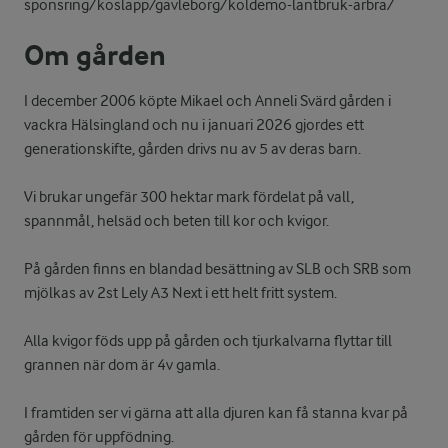
sponsring/koslapp/gavleborg/koldemo-lantbruk-arbra/
Om gården
I december 2006 köpte Mikael och Anneli Svärd gården i
vackra Hälsingland och nu i januari 2026 gjordes ett
generationskifte, gården drivs nu av 5 av deras barn.
Vi brukar ungefär 300 hektar mark fördelat på vall,
spannmål, helsäd och beten till kor och kvigor.
På gården finns en blandad besättning av SLB och SRB som
mjölkas av 2st Lely A3 Next i ett helt fritt system.
Alla kvigor föds upp på gården och tjurkalvarna flyttar till
grannen när dom är 4v gamla.
I framtiden ser vi gärna att alla djuren kan få stanna kvar på
gården för uppfödning.