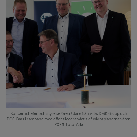
Koncernchefer och styrelseföreträdare från Arla, DMK Group och
DOC Kaas i samband med offentliggörandet av fusionsplanerna våren
2025. Foto: Arla