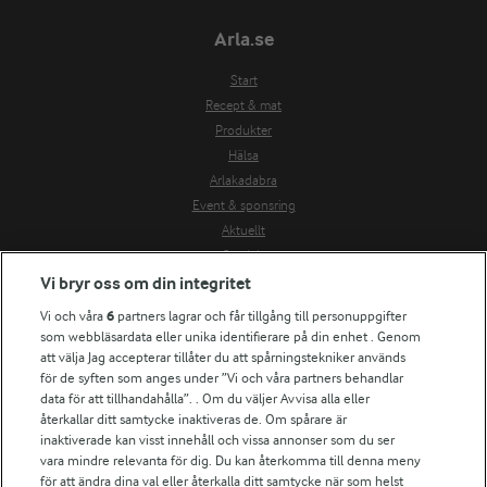
Arla.se
Start
Recept & mat
Produkter
Hälsa
Arlakadabra
Event & sponsring
Aktuellt
Om Arla
Vi bryr oss om din integritet
Nyheter & press
Jobb & karriär
Vi och våra
6
partners lagrar och får tillgång till personuppgifter
Kontakta oss
som webbläsardata eller unika identifierare på din enhet . Genom
att välja Jag accepterar tillåter du att spårningstekniker används
Arla in other countries
för de syften som anges under ”Vi och våra partners behandlar
data för att tillhandahålla”. . Om du väljer Avvisa alla eller
Fler Arlasajter
återkallar ditt samtycke inaktiveras de. Om spårare är
inaktiverade kan visst innehåll och vissa annonser som du ser
För ägare
vara mindre relevanta för dig. Du kan återkomma till denna meny
för att ändra dina val eller återkalla ditt samtycke när som helst
Arlas kundportal