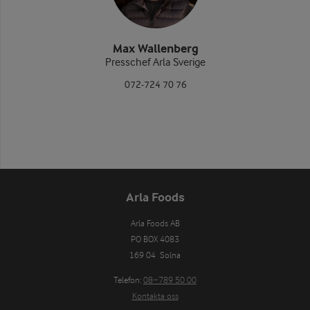
Max Wallenberg
Presschef Arla Sverige
072-724 70 76
Arla Foods
Arla Foods AB

PO BOX 4083

169 04  Solna
Telefon:
08−789 50 00
Kontakta oss