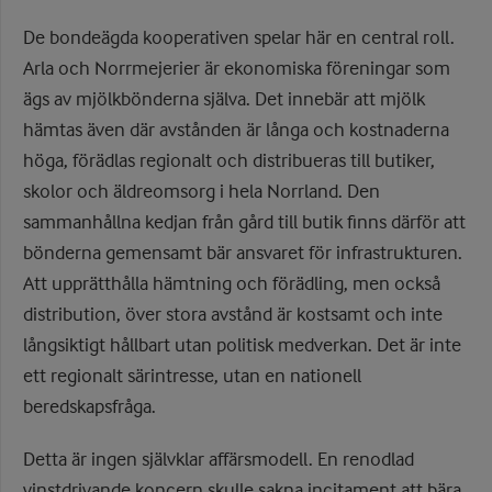
De bondeägda kooperativen spelar här en central roll.
Arla och Norrmejerier är ekonomiska föreningar som
ägs av mjölkbönderna själva. Det innebär att mjölk
hämtas även där avstånden är långa och kostnaderna
höga, förädlas regionalt och distribueras till butiker,
skolor och äldreomsorg i hela Norrland. Den
sammanhållna kedjan från gård till butik finns därför att
bönderna gemensamt bär ansvaret för infrastrukturen.
Att upprätthålla hämtning och förädling, men också
distribution, över stora avstånd är kostsamt och inte
långsiktigt hållbart utan politisk medverkan. Det är inte
ett regionalt särintresse, utan en nationell
beredskapsfråga.
Detta är ingen självklar affärsmodell. En renodlad
vinstdrivande koncern skulle sakna incitament att bära