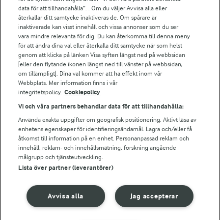
data för att tillhandahålla”. . Om du väljer Avvisa alla eller
Fler Arlasajter
återkallar ditt samtycke inaktiveras de. Om spårare är
inaktiverade kan visst innehåll och vissa annonser som du ser
För ägare
vara mindre relevanta för dig. Du kan återkomma till denna meny
för att ändra dina val eller återkalla ditt samtycke när som helst
Arlas kundportal
genom att klicka på länken Visa syften längst ned på webbsidan
Arla.com
[eller den flytande ikonen längst ned till vänster på webbsidan,
Falbygdens Ost
om tillämpligt]. Dina val kommer att ha effekt inom vår
Arla webbshop
Webbplats. Mer information finns i vår
Bildbank
integritetspolicy.
Cookiepolicy
Vi och våra partners behandlar data för att tillhandahålla:
Använda exakta uppgifter om geografisk positionering. Aktivt läsa av
Följ oss
enhetens egenskaper för identifieringsändamål. Lagra och/eller få
åtkomst till information på en enhet. Personanpassad reklam och
innehåll, reklam- och innehållsmätning, forskning angående
målgrupp och tjänsteutveckling.
Lista över partner (leverantörer)
Ändra cookie-inställningar
Avvisa alla
Jag accepterar
Integritetspolicy
Om cookies