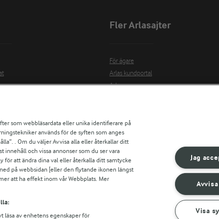
Fler Arlasajter
För ägare
at
Arlas kundportal
Arla.com
Falbygdens Ost
Arla webbshop
nsring
Bildbank
ifter som webbläsardata eller unika identifierare på
pårningstekniker används för de syften som anges
la”. . Om du väljer Avvisa alla eller återkallar ditt
st innehåll och vissa annonser som du ser vara
Jag acce
ress
ör att ändra dina val eller återkalla ditt samtycke
 ned på webbsidan [eller den flytande ikonen längst
r
mmer att ha effekt inom vår Webbplats. Mer
s
Avvisa
r countries
lla:
Visa s
vt läsa av enhetens egenskaper för