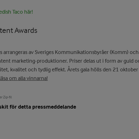
dish Taco här!
tent Awards
s arrangeras av Sveriges Kommunikationsbyråer (Komm) oc
ent marketing-produktioner. Priser delas ut i form av guld och
et, kvalitet och tydlig effekt. Årets gala hölls den 21 oktobe
läsa om alla vinnarna!
r Zip-fil
skit för detta pressmeddelande