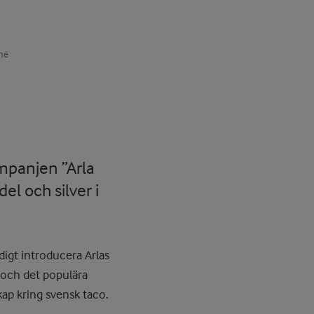
ne
mpanjen ”Arla
l och silver i
digt introducera Arlas
 och det populära
ap kring svensk taco.