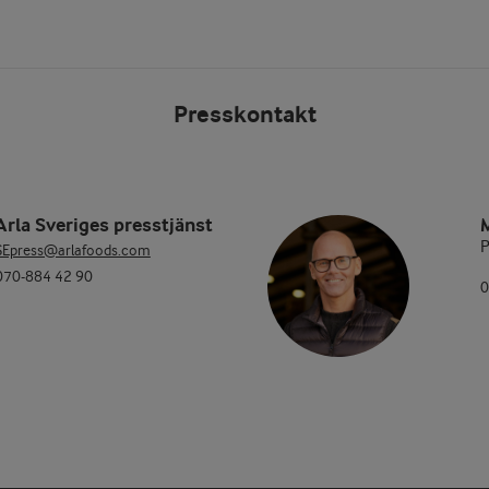
Presskontakt
Arla Sveriges presstjänst
P
SEpress@arlafoods.com
070-884 42 90
0