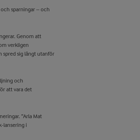
r och sparningar – och
fungerar. Genom att
som verkligen
spred sig långt utanför
ljning och
ör att vara det
neringar. ”Arla Mat
-lansering i