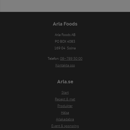
Arla Foods
Arla Foods AB

PO BOX 4083

169 04  Solna
Telefon:
08−789 50 00
Kontakta oss
Arla.se
Start
Recept & mat
Produkter
Hälsa
Arlakadabra
Event & sponsring