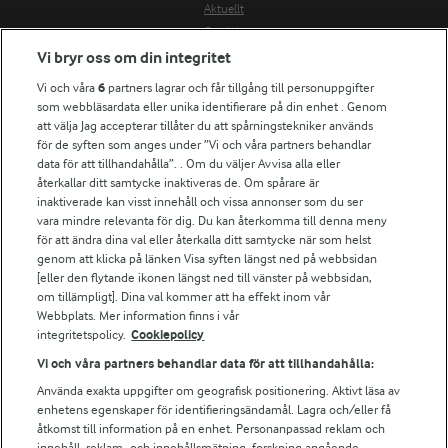
Aktuellt
Om Arla
Vi bryr oss om din integritet
Nyheter & press
Jobb & karriär
Vi och våra
6
partners lagrar och får tillgång till personuppgifter
Kontakta oss
som webbläsardata eller unika identifierare på din enhet . Genom
att välja Jag accepterar tillåter du att spårningstekniker används
Arla in other countries
för de syften som anges under ”Vi och våra partners behandlar
data för att tillhandahålla”. . Om du väljer Avvisa alla eller
Fler Arlasajter
återkallar ditt samtycke inaktiveras de. Om spårare är
inaktiverade kan visst innehåll och vissa annonser som du ser
För ägare
vara mindre relevanta för dig. Du kan återkomma till denna meny
för att ändra dina val eller återkalla ditt samtycke när som helst
Arlas kundportal
genom att klicka på länken Visa syften längst ned på webbsidan
Arla.com
[eller den flytande ikonen längst ned till vänster på webbsidan,
Falbygdens Ost
om tillämpligt]. Dina val kommer att ha effekt inom vår
Arla webbshop
Webbplats. Mer information finns i vår
Bildbank
integritetspolicy.
Cookiepolicy
Vi och våra partners behandlar data för att tillhandahålla:
Använda exakta uppgifter om geografisk positionering. Aktivt läsa av
Följ oss
enhetens egenskaper för identifieringsändamål. Lagra och/eller få
åtkomst till information på en enhet. Personanpassad reklam och
innehåll, reklam- och innehållsmätning, forskning angående