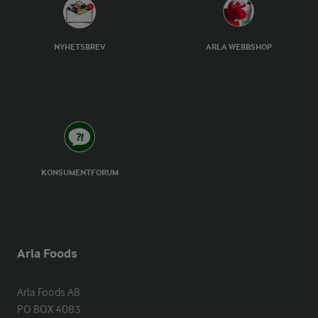
1928
: Folke Andersson ﬂyttar mejeriet till Karleby oc
NYHETSBREV
ARLA WEBBSHOP
1933
: Ostarna säljs på torg marknader i Tidaholm och 
1937
: Den första Falbygdens- butiken öppnar på Köttor
1943
: Folkes mesost belönas med diplom på ostmässan
1962
: Den första whiskycheddarn skapas av Falbygdens
1966
: De första importostarna landar i Falköping.
KONSUMENTFORUM
1987:
Ostparadiset Falbygdens Osteria öppnar.
1994
: Ägarfamiljen Bengtsson får Gastronomiska Akad
Arla Foods
2015:
Arla köper Falbygdens.
Arla Foods AB

PO BOX 4083
