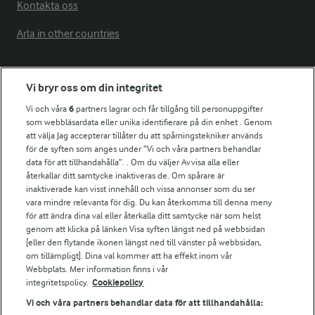
Kontakta oss
Arla in other countries
Fler Arlasajter
Vi bryr oss om din integritet
Vi och våra
6
partners lagrar och får tillgång till personuppgifter
För ägare
som webbläsardata eller unika identifierare på din enhet . Genom
att välja Jag accepterar tillåter du att spårningstekniker används
Arlas kundportal
för de syften som anges under ”Vi och våra partners behandlar
Arla.com
data för att tillhandahålla”. . Om du väljer Avvisa alla eller
Falbygdens Ost
återkallar ditt samtycke inaktiveras de. Om spårare är
Arla webbshop
inaktiverade kan visst innehåll och vissa annonser som du ser
vara mindre relevanta för dig. Du kan återkomma till denna meny
Bildbank
för att ändra dina val eller återkalla ditt samtycke när som helst
genom att klicka på länken Visa syften längst ned på webbsidan
[eller den flytande ikonen längst ned till vänster på webbsidan,
om tillämpligt]. Dina val kommer att ha effekt inom vår
Följ oss
Webbplats. Mer information finns i vår
integritetspolicy.
Cookiepolicy
Vi och våra partners behandlar data för att tillhandahålla: