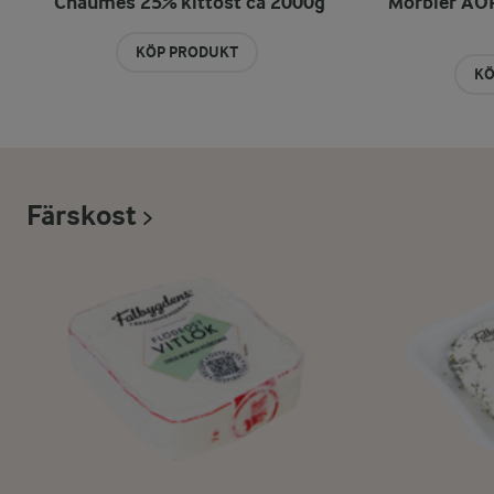
Chaumes 25% kittost ca 2000g
Morbier AOP
KÖP PRODUKT
KÖ
Färskost